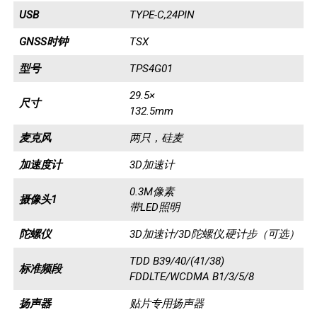
USB
TYPE-C,24PIN
GNSS时钟
TSX
型号
TPS4G01
29.5×
尺寸
132.5mm
麦克风
两只，硅麦
加速度计
3D加速计
0.3M像素
摄像头1
带LED照明
陀螺仪
3D加速计/3D陀螺仪,硬计步（可选）
TDD B39/40/(41/38)
标准频段
FDDLTE/WCDMA B1/3/5/8
扬声器
贴片专用扬声器