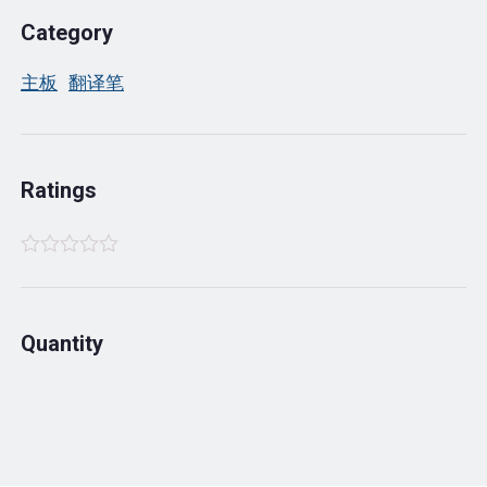
Category
主板
翻译笔
Ratings
Rated
4.33
Quantity