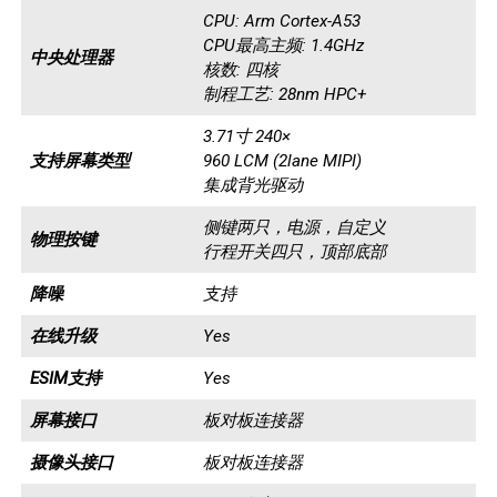
CPU: Arm Cortex-A53
CPU最高主频: 1.4GHz
中央处理器
核数: 四核
制程工艺: 28nm HPC+
3.71寸 240×
支持屏幕类型
960 LCM (2lane MIPI)
集成背光驱动
侧键两只，电源，自定义
物理按键
行程开关四只，顶部底部
降噪
支持
在线升级
Yes
ESIM支持
Yes
屏幕接口
板对板连接器
摄像头接口
板对板连接器